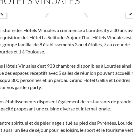
HOTELS VINUALES
’histoire des Hôtels Vinuales a commencé à Lourdes il y a 30 ans av
’acquisition de l’Hôtel La Solitude. Aujourd’hui, Hôtels Vinuales est
n groupe familial de 8 établissements 3 ou 4 étoiles, 7 au cœur de
ourdes et 1 à Toulouse.
es Hôtels Vinuales c’est 933 chambres disponibles à Lourdes ainsi
ue des espaces réceptifs avec 5 salles de réunion pouvant accueilli
usqu’à 300 personnes et un parc au Grand Hôtel Gallia et Londres
our vos garden party.
os établissements disposent également de restaurants de grande
apacité proposant une cuisine diverse et internationale.
entre spirituel et de pèlerinage situé au pied des Pyrénées, Lourde
t aussi un lieu de séjour pour les loisirs, le sport et le tourisme vert