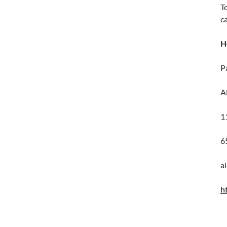
T
c
H
P
A
1
6
a
h