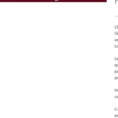
L
l
u
L
L
q
j
p
N
c
C
es