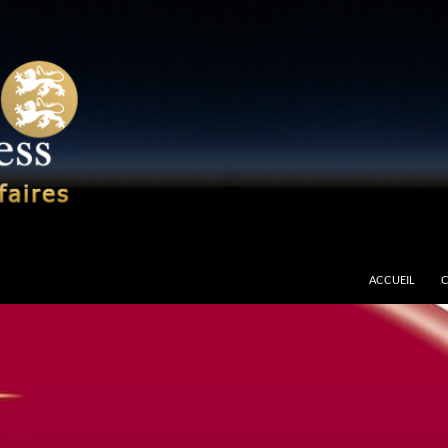
ises à Tarbes en Hautes-Pyrénées
ACCUEIL
C