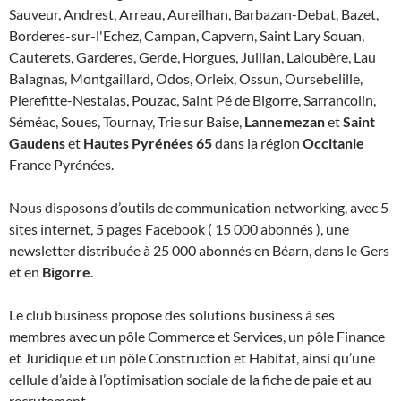
Sauveur, Andrest, Arreau, Aureilhan, Barbazan-Debat, Bazet,
Borderes-sur-l'Echez, Campan, Capvern, Saint Lary Souan,
Cauterets, Garderes, Gerde, Horgues, Juillan, Laloubère, Lau
Balagnas, Montgaillard, Odos, Orleix, Ossun, Oursebelille,
Pierefitte-Nestalas, Pouzac, Saint Pé de Bigorre, Sarrancolin,
Séméac, Soues, Tournay, Trie sur Baise,
Lannemezan
et
Saint
Gaudens
et
Hautes Pyrénées 65
dans la région
Occitanie
France Pyrénées.
Nous disposons d’outils de communication networking, avec 5
sites internet, 5 pages Facebook ( 15 000 abonnés ), une
newsletter distribuée à 25 000 abonnés en Béarn, dans le Gers
et en
Bigorre
.
Le club business propose des solutions business à ses
membres avec un pôle Commerce et Services, un pôle Finance
et Juridique et un pôle Construction et Habitat, ainsi qu’une
cellule d’aide à l’optimisation sociale de la fiche de paie et au
recrutement.