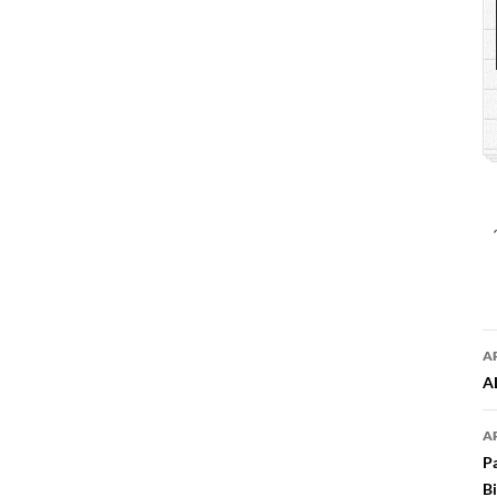
A
N
AL
A
a
Pa
B