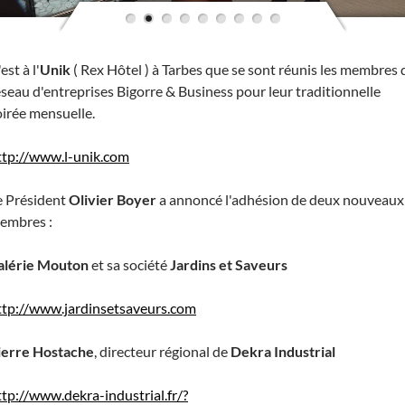
est à l'
Unik
( Rex Hôtel ) à Tarbes que se sont réunis les membres 
éseau d'entreprises Bigorre & Business pour leur traditionnelle
oirée mensuelle.
ttp://www.l-unik.com
e Président
Olivier Boyer
a annoncé l'adhésion de deux nouveaux
embres :
alérie Mouton
et sa société
Jardins et Saveurs
ttp://www.jardinsetsaveurs.com
ierre Hostache
, directeur régional de
Dekra Industrial
ttp://www.dekra-industrial.fr/?