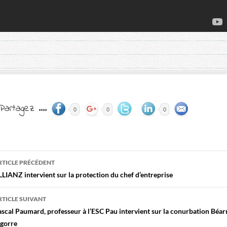
Partagez ....
0
0
0
RTICLE PRÉCÉDENT
avigation
LIANZ intervient sur la protection du chef d’entreprise
des
RTICLE SUIVANT
rticles
scal Paumard, professeur à l’ESC Pau intervient sur la conurbation Béar
igorre