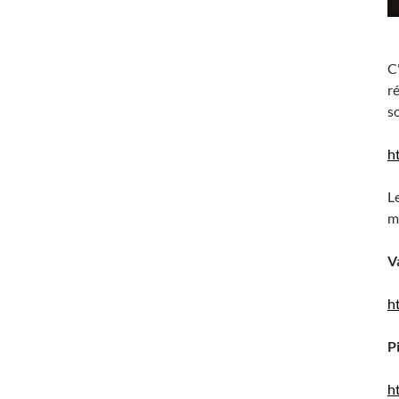
C'
r
s
h
L
m
V
h
P
h