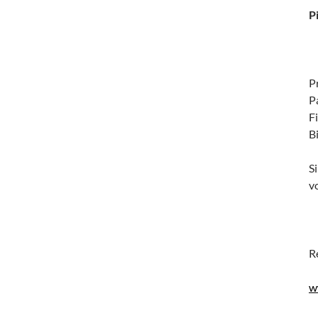
P
P
P
F
B
S
v
R
w