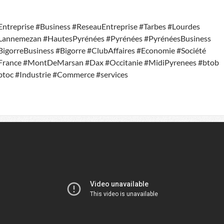
Entreprise #Business #ReseauEntreprise #Tarbes #Lourdes
Lannemezan #HautesPyrénées #Pyrénées #PyrénéesBusiness
BigorreBusiness #Bigorre #ClubAffaires #Economie #Société
France #MontDeMarsan #Dax #Occitanie #MidiPyrenees #btob
btoc #Industrie #Commerce #services