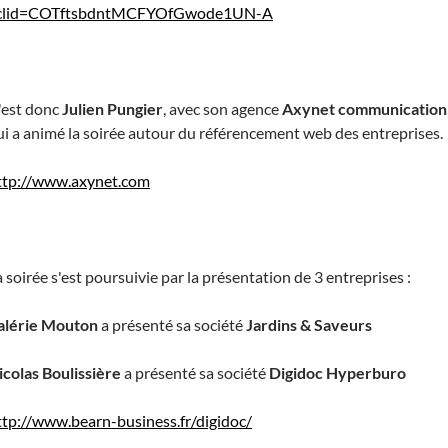
clid=COTftsbdntMCFYOfGwode1UN-A
'est donc
Julien Pungier
, avec son agence
Axynet communication
ui a animé la soirée autour du référencement web des entreprises.
ttp://www.axynet.com
a soirée s'est poursuivie par la présentation de 3 entreprises :
alérie Mouton
a présenté sa société
Jardins & Saveurs
icolas Boulissière
a présenté sa société
Digidoc Hyperburo
ttp://www.bearn-business.fr/digidoc/