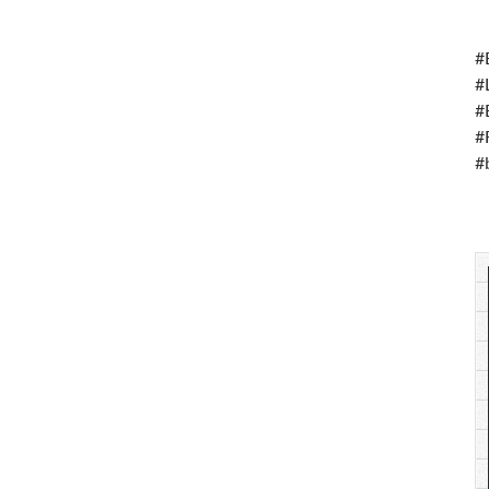
#
#
#
#
#